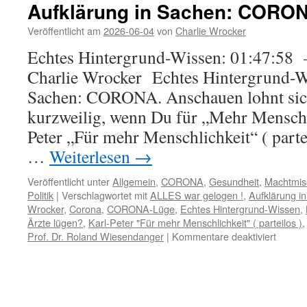
Aufklärung in Sachen: CORO
Veröffentlicht am
2026-06-04
von
Charlie Wrocker
Echtes Hintergrund-Wissen: 01:47:58 
Charlie Wrocker Echtes Hintergrund-W
Sachen: CORONA. Anschauen lohnt sich
kurzweilig, wenn Du für „Mehr Menschli
Peter „Für mehr Menschlichkeit“ ( part
…
Weiterlesen
→
Veröffentlicht unter
Allgemein
,
CORONA
,
Gesundheit
,
Machtmis
Politik
|
Verschlagwortet mit
ALLES war gelogen !
,
Aufklärung 
Wrocker
,
Corona
,
CORONA-Lüge
,
Echtes Hintergrund-Wissen
,
Ärzte lügen?
,
Karl-Peter "Für mehr Menschlichkeit" ( parteilos )
für
Prof. Dr. Roland Wiesendanger
|
Kommentare deaktiviert
Aufklä
in
Sachen
CORO