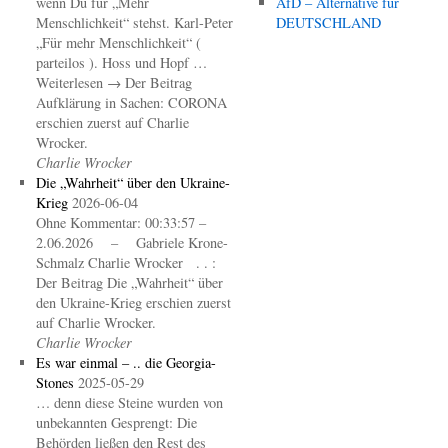
wenn Du für „Mehr
AfD – Alternative für
Menschlichkeit“ stehst. Karl-Peter
DEUTSCHLAND
„Für mehr Menschlichkeit“ (
parteilos ). Hoss und Hopf …
Weiterlesen → Der Beitrag
Aufklärung in Sachen: CORONA
erschien zuerst auf Charlie
Wrocker.
Charlie Wrocker
Die „Wahrheit“ über den Ukraine-
Krieg
2026-06-04
Ohne Kommentar: 00:33:57 –
2.06.2026 – Gabriele Krone-
Schmalz Charlie Wrocker . . :
Der Beitrag Die „Wahrheit“ über
den Ukraine-Krieg erschien zuerst
auf Charlie Wrocker.
Charlie Wrocker
Es war einmal – .. die Georgia-
Stones
2025-05-29
… denn diese Steine wurden von
unbekannten Gesprengt: Die
Behörden ließen den Rest des