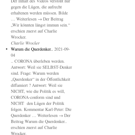
Der Inhalt des Videos verstößt nur
gegen die Lügen, die aufrecht
erhaltenen werden müssen. Bilde
… Weiterlesen → Der Beitrag
„Wir könnten längst immun sein.“
erschien zuerst auf Charlie
Wrocker.
Charlie Wrocker
Warum die Querdenker..
2021-09-
04
.. CORONA überleben werden.
Antwort: Weil sie SELBST-Denker
sind. Frage: Warum werden
„Querdenker“ in der Öffentlichkeit
diffamiert ? Antwort: Weil sie
NICHT, wie die Politik es will,
CORONA-conform sind und
NICHT den Lügen der Politik
folgen. Kommentar Karl-Peter: Die
Querdenker … Weiterlesen → Der
Beitrag Warum die Querdenker..
erschien zuerst auf Charlie
Wrocker.