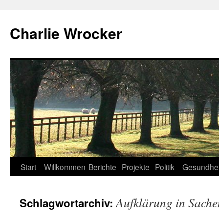
Zum
Inhalt
Charlie Wrocker
springen
Start
Willkommen
Berichte
Projekte
Politik
Gesundhei
Aufklärung in Sac
Schlagwortarchiv: