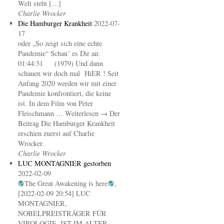
Welt steht […]
Charlie Wrocker
Die Hamburger Krankheit
2022-07-
17
oder „So zeigt sich eine echte
Pandemie“ Schau´ es Dir an:
01:44:31 (1979) Und dann
schauen wir doch mal HiER ! Seit
Anfang 2020 werden wir mit einer
Pandemie konfrontiert, die keine
ist. In dem Film von Peter
Fleischmann … Weiterlesen → Der
Beitrag Die Hamburger Krankheit
erschien zuerst auf Charlie
Wrocker.
Charlie Wrocker
LUC MONTAGNIER gestorben
2022-02-09
The Great Awakening is here
,
[2022-02-09 20:54] LUC
MONTAGNIER,
NOBELPREISTRÄGER FÜR
VIROLOGIE, IST IM ALTER