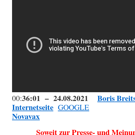
36:01 – 24.08.2021
Boris Breit
00:
Internetseite
GOOGLE
Novavax
Soweit zur Presse- und Meinun