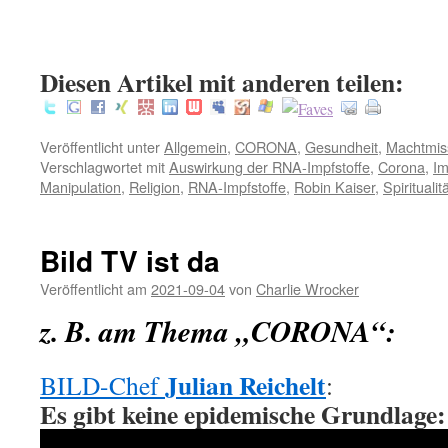
:
Diesen Artikel mit anderen teilen:
Veröffentlicht unter
Allgemein
,
CORONA
,
Gesundheit
,
Machtmis
Verschlagwortet mit
Auswirkung der RNA-Impfstoffe
,
Corona
,
Im
Manipulation
,
Religion
,
RNA-Impfstoffe
,
Robin Kaiser
,
Spiritualit
Bild TV ist da
Veröffentlicht am
2021-09-04
von
Charlie Wrocker
z. B. am Thema „CORONA“:
Julian Reichelt
BILD-Chef
:
Es gibt keine epidemische Grundlage: