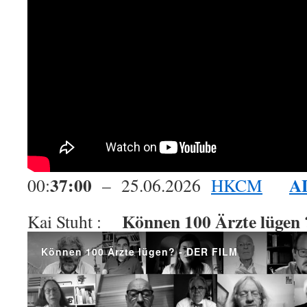
37:00
AL
00:
– 25.06.2026
HKCM
Können 100 Ärzte lügen 
Kai Stuht :