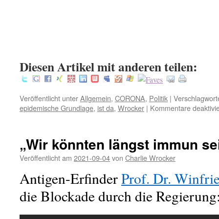
.
:
Diesen Artikel mit anderen teilen:
Veröffentlicht unter
Allgemein
,
CORONA
,
Politik
|
Verschlagworte
epidemische Grundlage
,
ist da
,
Wrocker
|
Kommentare deaktivie
„Wir könnten längst immun se
Veröffentlicht am
2021-09-04
von
Charlie Wrocker
Antigen-Erfinder
Prof. Dr. Winfri
die Blockade durch die Regierung