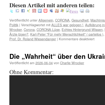
Diesen Artikel mit anderen teilen:
Veröffentlicht unter
Allgemein
,
CORONA
,
Gesundheit
,
Machtmis
Politik
|
Verschlagwortet mit
ALLES war gelogen !
,
Aufklärung 
Wrocker
,
Corona
,
CORONA-Lüge
,
Echtes Hintergrund-Wissen
,
Ärzte lügen?
,
Karl-Peter "Für mehr Menschlichkeit" ( parteilos )
für
Prof. Dr. Roland Wiesendanger
|
Kommentare deaktiviert
Aufklä
in
Sachen
Die „Wahrheit“ über den Ukrai
CORO
Veröffentlicht am
2026-06-04
von
Charlie Wrocker
Ohne Kommentar: