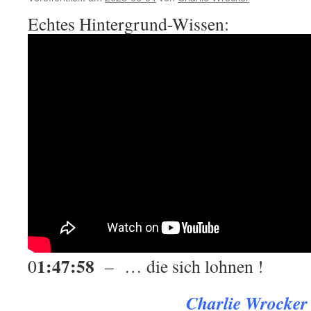
Echtes Hintergrund-Wissen:
1:47:58
0
– … die sich lohnen !
Charlie Wrocke