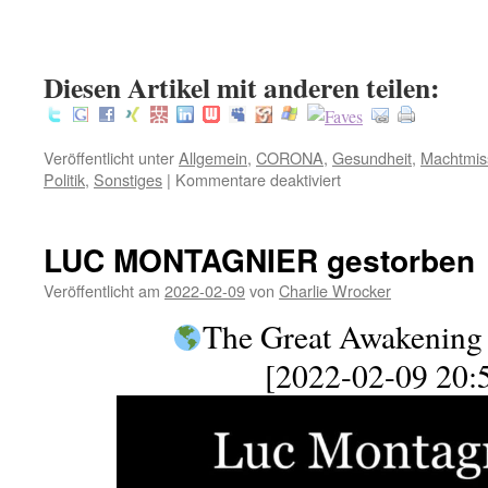
:
Diesen Artikel mit anderen teilen:
Veröffentlicht unter
Allgemein
,
CORONA
,
Gesundheit
,
Machtmis
für
Politik
,
Sonstiges
|
Kommentare deaktiviert
Die
Hamburger
Krankheit
LUC MONTAGNIER gestorben
Veröffentlicht am
2022-02-09
von
Charlie Wrocker
The Great Awakening 
[2022-02-09 20: