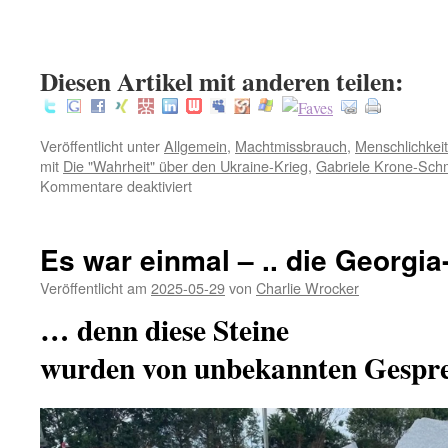
:
Diesen Artikel mit anderen teilen:
Veröffentlicht unter
Allgemein
,
Machtmissbrauch
,
Menschlichkeit
mit
Die "Wahrheit" über den Ukraine-Krieg
,
Gabriele Krone-Sch
für
Kommentare deaktiviert
Die
„Wahrheit“
über
Es war einmal – .. die Georgi
den
Ukraine-
Veröffentlicht am
2025-05-29
von
Charlie Wrocker
Krieg
… denn diese Steine
wurden von unbekannten Gespre