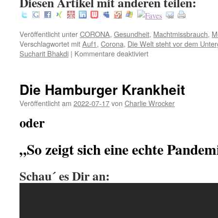
Diesen Artikel mit anderen teilen:
Veröffentlicht unter
CORONA
,
Gesundheit
,
Machtmissbrauch
,
M
Verschlagwortet mit
Auf1
,
Corona
,
Die Welt steht vor dem Unte
für
Sucharit Bhakdi
|
Kommentare deaktiviert
Auf1:
Prof.
Sucharit
Die Hamburger Krankheit
Bhakdi
findet
Veröffentlicht am
2022-07-17
von
Charlie Wrocker
klare
oder
Worte:
„Die
Welt
„So zeigt sich eine echte Pandem
steht
vor
dem
Schau´ es Dir an:
Untergang“