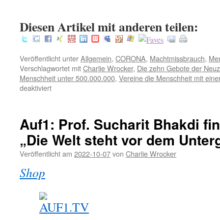
:
Diesen Artikel mit anderen teilen:
Veröffentlicht unter
Allgemein
,
CORONA
,
Machtmissbrauch
,
Men
Verschlagwortet mit
Charlie Wrocker
,
Die zehn Gebote der Neuz
Menschheit unter 500.000.000
,
Vereine die Menschheit mit ein
für
deaktiviert
Es
war
einmal
Auf1: Prof. Sucharit Bhakdi fi
–
„Die Welt steht vor dem Unter
..
die
Veröffentlicht am
2022-10-07
von
Charlie Wrocker
Georgia-
Stones
Shop