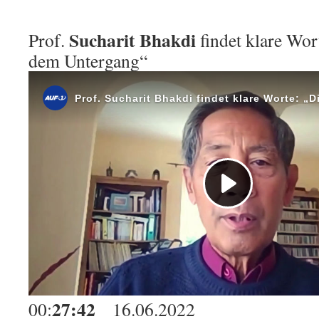
Sucharit Bhakdi
Prof.
findet klare Wor
dem Untergang“
27:42
00:
16.06.2022