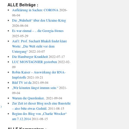
ALLE Beiträge :
Aufklärung in Sachen: CORONA
2026-
06-04
Die „Wahrheit“ über den Ukraine-Krieg
2026-06-04
Es war einmal – .. die Georgia-Stones
2025-05-29
Auf1: Prof. Sucharit Bhakdi findet klare
Worte: „Die Welt steht vor dem
Untergang“
2022-10-07
Die Hamburger Krankheit
2022-07-17
LUC MONTAGNIER gestorben
2022-02-
09
Robin Kaiser – Auswirkung der RNA-
Impfstoffe
2021-10-21
Bild TV ist da
2021-09-04
„Wir könnten längst immun sein.“
2021-
09-04
Warum die Querdenker..
2021-09-04
Zur Zeit ist dieser Blog noch eine Baustelle
 )
– also bitte etwas Geduld.
2011-08-15
Beginn des Blog von „Charlie Wrocker“
am 7.12.2014
2011-08-15