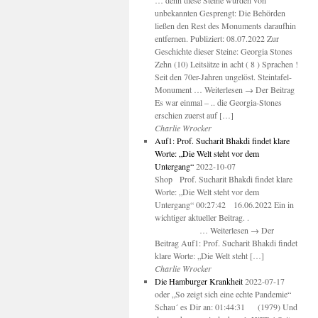
… denn diese Steine wurden von
unbekannten Gesprengt: Die Behörden
ließen den Rest des Monuments daraufhin
entfernen. Publiziert: 08.07.2022 Zur
Geschichte dieser Steine: Georgia Stones
Zehn (10) Leitsätze in acht ( 8 ) Sprachen !
Seit den 70er-Jahren ungelöst. Steintafel-
Monument … Weiterlesen → Der Beitrag
Es war einmal – .. die Georgia-Stones
erschien zuerst auf […]
Charlie Wrocker
Auf1: Prof. Sucharit Bhakdi findet klare
Worte: „Die Welt steht vor dem
Untergang“
2022-10-07
Shop Prof. Sucharit Bhakdi findet klare
Worte: „Die Welt steht vor dem
Untergang“ 00:27:42 16.06.2022 Ein in
wichtiger aktueller Beitrag. .
… Weiterlesen → Der
Beitrag Auf1: Prof. Sucharit Bhakdi findet
klare Worte: „Die Welt steht […]
Charlie Wrocker
Die Hamburger Krankheit
2022-07-17
oder „So zeigt sich eine echte Pandemie“
Schau´ es Dir an: 01:44:31 (1979) Und