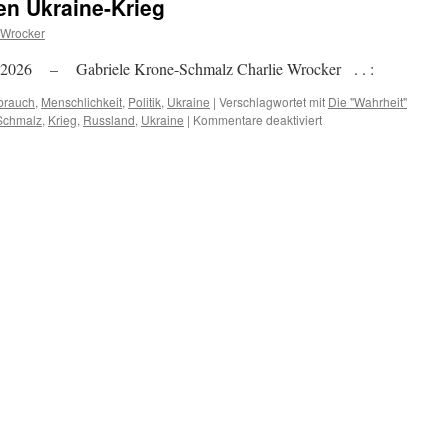
en Ukraine-Krieg
 Wrocker
.2026 – Gabriele Krone-Schmalz Charlie Wrocker . . :
brauch
,
Menschlichkeit
,
Politik
,
Ukraine
|
Verschlagwortet mit
Die "Wahrheit"
für
Schmalz
,
Krieg
,
Russland
,
Ukraine
|
Kommentare deaktiviert
Die
„Wahrheit“
über
den
Ukraine-
Krieg