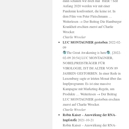
dann schauen wir doch mal HiER ! Seit
Anfang 2020 werden wir mit einer
Pandemie konfrontiert, die keine ist. In
dem Film von Peter Fleischmann …
Weiterlesen → Der Beitrag Die Hamburger
Krankheit erschien zuerst auf Charlie
Wrocker.
Charlie Wrocker
LUC MONTAGNIER gestorben
2022-02-
09
The Great Awakening is here
, [2022-
02-09 20:54] LUC MONTAGNIER,
NOBELPREISTRÄGER FÜR
VIROLOGIE, IST IM ALTER VON 89
JAHREN GESTORBEN. In einer Rede in
Luxemburg sagte er letzten Monat über das
Impfprogramm: Es ist eine massive
Kampagne mit Marketing-Regeln, um
Produkte … Weiterlesen → Der Beitrag
LUC MONTAGNIER gestorben erschien
zuerst auf Charlie Wrocker.
Charlie Wrocker
Robin Kaiser – Auswirkung der RNA-
Impfstoffe
2021-10-21
Robin Kaiser – Auswirkung der RNA-