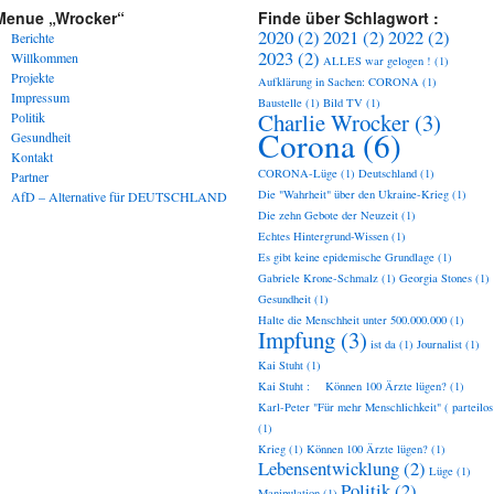
Menue „Wrocker“
Finde über Schlagwort :
2020
(2)
2021
(2)
2022
(2)
Berichte
2023
(2)
Willkommen
ALLES war gelogen !
(1)
Projekte
Aufklärung in Sachen: CORONA
(1)
Impressum
Baustelle
(1)
Bild TV
(1)
Charlie Wrocker
(3)
Politik
Corona
(6)
Gesundheit
Kontakt
CORONA-Lüge
(1)
Deutschland
(1)
Partner
Die "Wahrheit" über den Ukraine-Krieg
(1)
AfD – Alternative für DEUTSCHLAND
Die zehn Gebote der Neuzeit
(1)
Echtes Hintergrund-Wissen
(1)
Es gibt keine epidemische Grundlage
(1)
Gabriele Krone-Schmalz
(1)
Georgia Stones
(1)
Gesundheit
(1)
Halte die Menschheit unter 500.000.000
(1)
Impfung
(3)
ist da
(1)
Journalist
(1)
Kai Stuht
(1)
Kai Stuht : Können 100 Ärzte lügen?
(1)
Karl-Peter "Für mehr Menschlichkeit" ( parteilos
(1)
Krieg
(1)
Können 100 Ärzte lügen?
(1)
Lebensentwicklung
(2)
Lüge
(1)
Politik
(2)
Manipulation
(1)