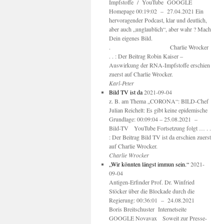
Impfstoffe / YouTube GOOGLE
Homepage 00:19:02 – 27.04.2021 Ein
hervoragender Podcast, klar und deutlich,
aber auch „unglaublich“, aber wahr ? Mach
Dein eigenes Bild.
. Charlie Wrocker
. . : Der Beitrag Robin Kaiser –
Auswirkung der RNA-Impfstoffe erschien
zuerst auf Charlie Wrocker.
Karl-Peter
Bild TV ist da
2021-09-04
z. B. am Thema „CORONA“: BILD-Chef
Julian Reichelt: Es gibt keine epidemische
Grundlage: 00:09:04 – 25.08.2021 –
Bild-TV YouTube Fortsetzung folgt … . .
: Der Beitrag Bild TV ist da erschien zuerst
auf Charlie Wrocker.
Charlie Wrocker
„Wir könnten längst immun sein.“
2021-
09-04
Antigen-Erfinder Prof. Dr. Winfried
Stöcker über die Blockade durch die
Regierung: 00:36:01 – 24.08.2021
Boris Breitschuster Internetseite
GOOGLE Novavax Soweit zur Presse-