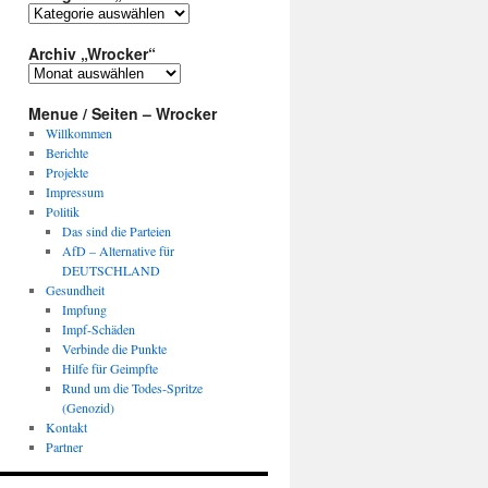
Kategorien
„Wrocker“
Archiv „Wrocker“
Archiv
„Wrocker“
Menue / Seiten – Wrocker
Willkommen
Berichte
Projekte
Impressum
Politik
Das sind die Parteien
AfD – Alternative für
DEUTSCHLAND
Gesundheit
Impfung
Impf-Schäden
Verbinde die Punkte
Hilfe für Geimpfte
Rund um die Todes-Spritze
(Genozid)
Kontakt
Partner