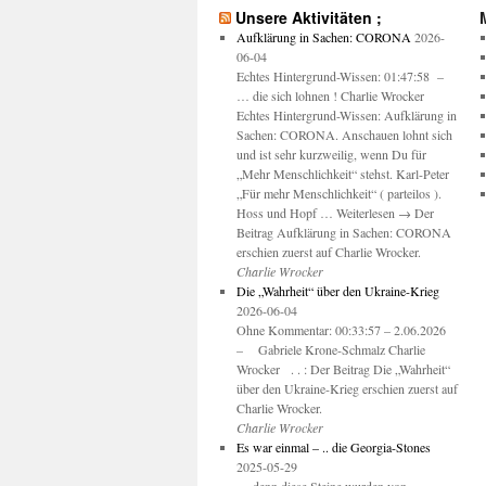
Unsere Aktivitäten ;
Aufklärung in Sachen: CORONA
2026-
06-04
Echtes Hintergrund-Wissen: 01:47:58 –
… die sich lohnen ! Charlie Wrocker
Echtes Hintergrund-Wissen: Aufklärung in
Sachen: CORONA. Anschauen lohnt sich
und ist sehr kurzweilig, wenn Du für
„Mehr Menschlichkeit“ stehst. Karl-Peter
„Für mehr Menschlichkeit“ ( parteilos ).
Hoss und Hopf … Weiterlesen → Der
Beitrag Aufklärung in Sachen: CORONA
erschien zuerst auf Charlie Wrocker.
Charlie Wrocker
Die „Wahrheit“ über den Ukraine-Krieg
2026-06-04
Ohne Kommentar: 00:33:57 – 2.06.2026
– Gabriele Krone-Schmalz Charlie
Wrocker . . : Der Beitrag Die „Wahrheit“
über den Ukraine-Krieg erschien zuerst auf
Charlie Wrocker.
Charlie Wrocker
Es war einmal – .. die Georgia-Stones
2025-05-29