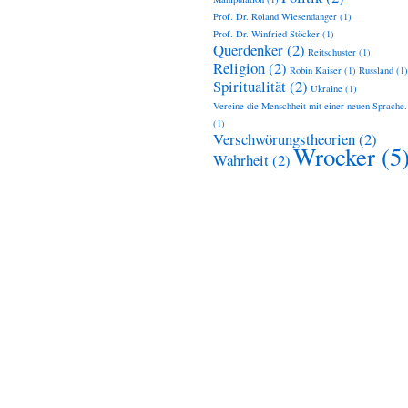
Prof. Dr. Roland Wiesendanger
(1)
Prof. Dr. Winfried Stöcker
(1)
Querdenker
(2)
Reitschuster
(1)
Religion
(2)
Robin Kaiser
(1)
Russland
(1)
Spiritualität
(2)
Ukraine
(1)
Vereine die Menschheit mit einer neuen Sprache.
(1)
Verschwörungstheorien
(2)
Wrocker
(5
Wahrheit
(2)