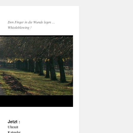
Den Finger in die Wunde legen …
Whistleblowing !
Jetzt :
Uhrzeit
Kalender