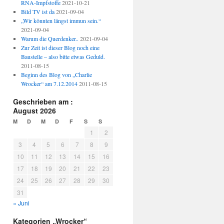
RNA-Impfstoffe
2021-10-21
Bild TV ist da
2021-09-04
„Wir könnten längst immun sein.“
2021-09-04
Warum die Querdenker..
2021-09-04
Zur Zeit ist dieser Blog noch eine
Baustelle – also bitte etwas Geduld.
2011-08-15
Beginn des Blog von „Charlie
Wrocker“ am 7.12.2014
2011-08-15
Geschrieben am :
August 2026
M
D
M
D
F
S
S
1
2
3
4
5
6
7
8
9
10
11
12
13
14
15
16
17
18
19
20
21
22
23
24
25
26
27
28
29
30
31
« Juni
Kategorien „Wrocker“