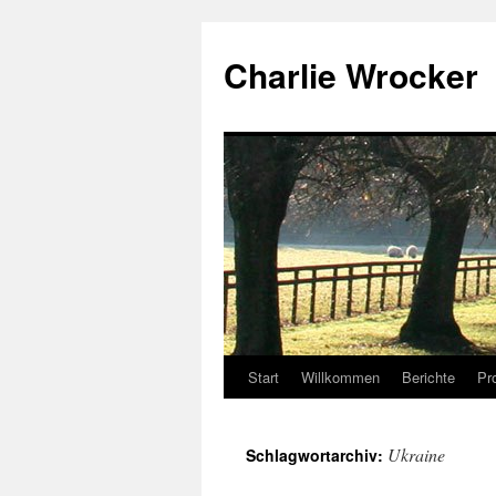
Zum
Inhalt
Charlie Wrocker
springen
Start
Willkommen
Berichte
Pr
Ukraine
Schlagwortarchiv: