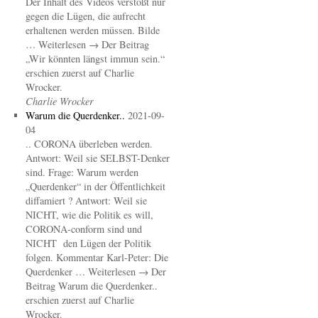
Der Inhalt des Videos verstößt nur
gegen die Lügen, die aufrecht
erhaltenen werden müssen. Bilde
… Weiterlesen → Der Beitrag
„Wir könnten längst immun sein.“
erschien zuerst auf Charlie
Wrocker.
Charlie Wrocker
Warum die Querdenker..
2021-09-
04
.. CORONA überleben werden.
Antwort: Weil sie SELBST-Denker
sind. Frage: Warum werden
„Querdenker“ in der Öffentlichkeit
diffamiert ? Antwort: Weil sie
NICHT, wie die Politik es will,
CORONA-conform sind und
NICHT den Lügen der Politik
folgen. Kommentar Karl-Peter: Die
Querdenker … Weiterlesen → Der
Beitrag Warum die Querdenker..
erschien zuerst auf Charlie
Wrocker.