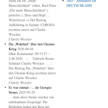
wenn Du für „Mehr
AfD – Alternative für
Menschlichkeit“ stehst. Karl-Peter
DEUTSCHLAND
„Für mehr Menschlichkeit“ (
parteilos ). Hoss und Hopf …
Weiterlesen → Der Beitrag
Aufklärung in Sachen: CORONA
erschien zuerst auf Charlie
Wrocker.
Charlie Wrocker
Die „Wahrheit“ über den Ukraine-
Krieg
2026-06-04
Ohne Kommentar: 00:33:57 –
2.06.2026 – Gabriele Krone-
Schmalz Charlie Wrocker . . :
Der Beitrag Die „Wahrheit“ über
den Ukraine-Krieg erschien zuerst
auf Charlie Wrocker.
Charlie Wrocker
Es war einmal – .. die Georgia-
Stones
2025-05-29
… denn diese Steine wurden von
unbekannten Gesprengt: Die
Behörden ließen den Rest des