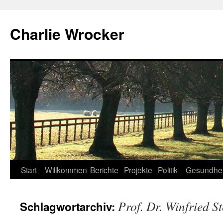
Zum
Inhalt
Charlie Wrocker
springen
Start
Willkommen
Berichte
Projekte
Politik
Gesundhei
Prof. Dr. Winfried S
Schlagwortarchiv: