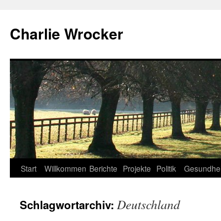
Zum
Inhalt
Charlie Wrocker
springen
Start
Willkommen
Berichte
Projekte
Politik
Gesundhei
Deutschland
Schlagwortarchiv: