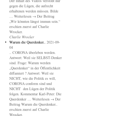
Der Inhalt des Videos verstößt nur
gegen die Lügen, die aufrecht
erhaltenen werden müssen. Bilde
… Weiterlesen → Der Beitrag
„Wir könnten längst immun sein.“
erschien zuerst auf Charlie
Wrocker.
Charlie Wrocker
Warum die Querdenker..
2021-09-
04
.. CORONA überleben werden.
Antwort: Weil sie SELBST-Denker
sind. Frage: Warum werden
„Querdenker“ in der Öffentlichkeit
diffamiert ? Antwort: Weil sie
NICHT, wie die Politik es will,
CORONA-conform sind und
NICHT den Lügen der Politik
folgen. Kommentar Karl-Peter: Die
Querdenker … Weiterlesen → Der
Beitrag Warum die Querdenker..
erschien zuerst auf Charlie
Wrocker.