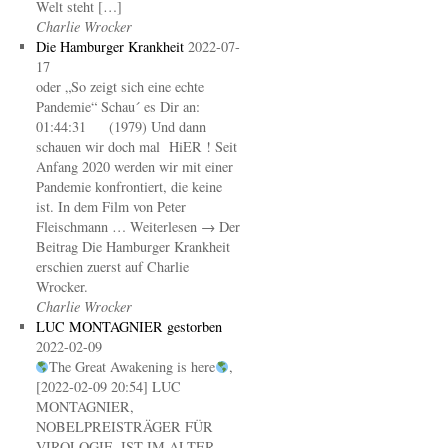
Welt steht […]
Charlie Wrocker
Die Hamburger Krankheit
2022-07-
17
oder „So zeigt sich eine echte
Pandemie“ Schau´ es Dir an:
01:44:31 (1979) Und dann
schauen wir doch mal HiER ! Seit
Anfang 2020 werden wir mit einer
Pandemie konfrontiert, die keine
ist. In dem Film von Peter
Fleischmann … Weiterlesen → Der
Beitrag Die Hamburger Krankheit
erschien zuerst auf Charlie
Wrocker.
Charlie Wrocker
LUC MONTAGNIER gestorben
2022-02-09
The Great Awakening is here
,
[2022-02-09 20:54] LUC
MONTAGNIER,
NOBELPREISTRÄGER FÜR
VIROLOGIE, IST IM ALTER