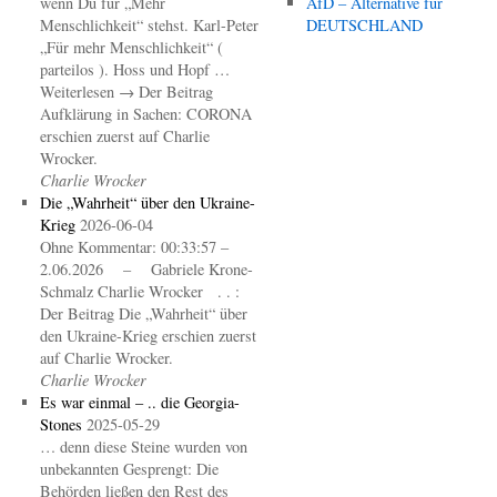
wenn Du für „Mehr
AfD – Alternative für
Menschlichkeit“ stehst. Karl-Peter
DEUTSCHLAND
„Für mehr Menschlichkeit“ (
parteilos ). Hoss und Hopf …
Weiterlesen → Der Beitrag
Aufklärung in Sachen: CORONA
erschien zuerst auf Charlie
Wrocker.
Charlie Wrocker
Die „Wahrheit“ über den Ukraine-
Krieg
2026-06-04
Ohne Kommentar: 00:33:57 –
2.06.2026 – Gabriele Krone-
Schmalz Charlie Wrocker . . :
Der Beitrag Die „Wahrheit“ über
den Ukraine-Krieg erschien zuerst
auf Charlie Wrocker.
Charlie Wrocker
Es war einmal – .. die Georgia-
Stones
2025-05-29
… denn diese Steine wurden von
unbekannten Gesprengt: Die
Behörden ließen den Rest des