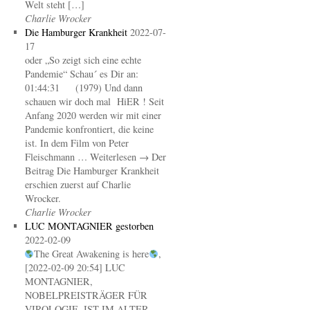
Welt steht […]
Charlie Wrocker
Die Hamburger Krankheit
2022-07-
17
oder „So zeigt sich eine echte
Pandemie“ Schau´ es Dir an:
01:44:31 (1979) Und dann
schauen wir doch mal HiER ! Seit
Anfang 2020 werden wir mit einer
Pandemie konfrontiert, die keine
ist. In dem Film von Peter
Fleischmann … Weiterlesen → Der
Beitrag Die Hamburger Krankheit
erschien zuerst auf Charlie
Wrocker.
Charlie Wrocker
LUC MONTAGNIER gestorben
2022-02-09
The Great Awakening is here
,
[2022-02-09 20:54] LUC
MONTAGNIER,
NOBELPREISTRÄGER FÜR
VIROLOGIE, IST IM ALTER