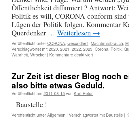
Öffentlichkeit diffamiert ? Antwort: We
Politik es will, CORONA-conform sin
Lügen der Politik folgen. Kommentar Ka
Querdenker …
Weiterlesen
→
Veröffentlicht unter
CORONA
,
Gesundheit
,
Machtmissbrauch
,
M
Verschlagwortet mit
2020
,
2021
,
2022
,
2023
,
Corona
,
Politik
,
Qu
für
Wahrheit
,
Wrocker
|
Kommentare deaktiviert
Warum
die
Querdenker..
Zur Zeit ist dieser Blog noch e
also bitte etwas Geduld.
Veröffentlicht am
2011-08-15
von
Karl-Peter
Baustelle !
Veröffentlicht unter
Allgemein
|
Verschlagwortet mit
Baustelle
|
K