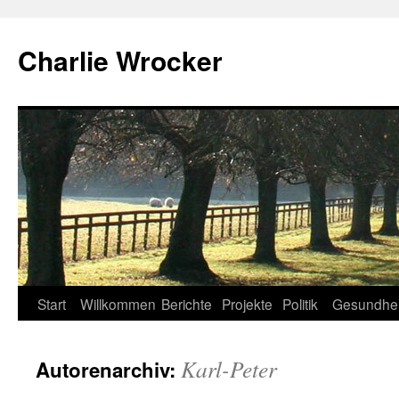
Zum
Inhalt
Charlie Wrocker
springen
Start
Willkommen
Berichte
Projekte
Politik
Gesundhei
Karl-Peter
Autorenarchiv: