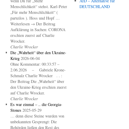
wenn Du für „Mehr
AfD – Alternative für
Menschlichkeit“ stehst. Karl-Peter
DEUTSCHLAND
„Für mehr Menschlichkeit“ (
parteilos ). Hoss und Hopf …
Weiterlesen → Der Beitrag
Aufklärung in Sachen: CORONA
erschien zuerst auf Charlie
Wrocker.
Charlie Wrocker
Die „Wahrheit“ über den Ukraine-
Krieg
2026-06-04
Ohne Kommentar: 00:33:57 –
2.06.2026 – Gabriele Krone-
Schmalz Charlie Wrocker . . :
Der Beitrag Die „Wahrheit“ über
den Ukraine-Krieg erschien zuerst
auf Charlie Wrocker.
Charlie Wrocker
Es war einmal – .. die Georgia-
Stones
2025-05-29
… denn diese Steine wurden von
unbekannten Gesprengt: Die
Behörden ließen den Rest des