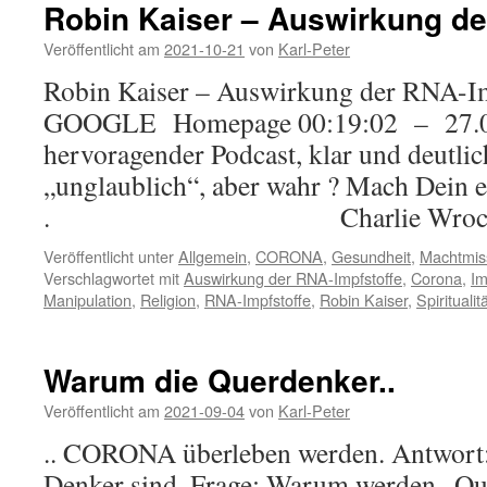
Robin Kaiser – Auswirkung de
Veröffentlicht am
2021-10-21
von
Karl-Peter
Robin Kaiser – Auswirkung der RNA-
GOOGLE Homepage 00:19:02 – 27.0
hervoragender Podcast, klar und deutlic
„unglaublich“, aber wahr ? Mach Dein e
. Charlie Wrocker .
Veröffentlicht unter
Allgemein
,
CORONA
,
Gesundheit
,
Machtmis
Verschlagwortet mit
Auswirkung der RNA-Impfstoffe
,
Corona
,
Im
Manipulation
,
Religion
,
RNA-Impfstoffe
,
Robin Kaiser
,
Spiritualit
Warum die Querdenker..
Veröffentlicht am
2021-09-04
von
Karl-Peter
.. CORONA überleben werden. Antwort
Denker sind. Frage: Warum werden „Qu