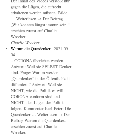
Der Inhalt des Videos verstößt nur
gegen die Lügen, die aufrecht
erhaltenen werden müssen. Bilde
… Weiterlesen → Der Beitrag
„Wir könnten längst immun sein.“
erschien zuerst auf Charlie
Wrocker.
Charlie Wrocker
Warum die Querdenker..
2021-09-
04
.. CORONA überleben werden.
Antwort: Weil sie SELBST-Denker
sind. Frage: Warum werden
„Querdenker“ in der Öffentlichkeit
diffamiert ? Antwort: Weil sie
NICHT, wie die Politik es will,
CORONA-conform sind und
NICHT den Lügen der Politik
folgen. Kommentar Karl-Peter: Die
Querdenker … Weiterlesen → Der
Beitrag Warum die Querdenker..
erschien zuerst auf Charlie
Wrocker.