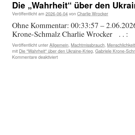
Die „Wahrheit“ über den Ukrai
Veröffentlicht am
2026-06-04
von
Charlie Wrocker
Ohne Kommentar: 00:33:57 – 2.06.2
Krone-Schmalz Charlie Wrocker . . :
Veröffentlicht unter
Allgemein
,
Machtmissbrauch
,
Menschlichkeit
mit
Die "Wahrheit" über den Ukraine-Krieg
,
Gabriele Krone-Sch
für
Kommentare deaktiviert
Die
„Wahrheit“
über
den
Ukraine-
Krieg