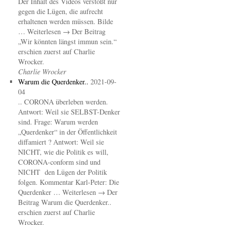
Der Inhalt des Videos verstößt nur
gegen die Lügen, die aufrecht
erhaltenen werden müssen. Bilde
… Weiterlesen → Der Beitrag
„Wir könnten längst immun sein.“
erschien zuerst auf Charlie
Wrocker.
Charlie Wrocker
Warum die Querdenker..
2021-09-
04
.. CORONA überleben werden.
Antwort: Weil sie SELBST-Denker
sind. Frage: Warum werden
„Querdenker“ in der Öffentlichkeit
diffamiert ? Antwort: Weil sie
NICHT, wie die Politik es will,
CORONA-conform sind und
NICHT den Lügen der Politik
folgen. Kommentar Karl-Peter: Die
Querdenker … Weiterlesen → Der
Beitrag Warum die Querdenker..
erschien zuerst auf Charlie
Wrocker.