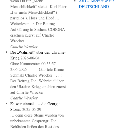
wenn Du für „Mehr
AfD – Alternative für
Menschlichkeit“ stehst. Karl-Peter
DEUTSCHLAND
„Für mehr Menschlichkeit“ (
parteilos ). Hoss und Hopf …
Weiterlesen → Der Beitrag
Aufklärung in Sachen: CORONA
erschien zuerst auf Charlie
Wrocker.
Charlie Wrocker
Die „Wahrheit“ über den Ukraine-
Krieg
2026-06-04
Ohne Kommentar: 00:33:57 –
2.06.2026 – Gabriele Krone-
Schmalz Charlie Wrocker . . :
Der Beitrag Die „Wahrheit“ über
den Ukraine-Krieg erschien zuerst
auf Charlie Wrocker.
Charlie Wrocker
Es war einmal – .. die Georgia-
Stones
2025-05-29
… denn diese Steine wurden von
unbekannten Gesprengt: Die
Behörden ließen den Rest des