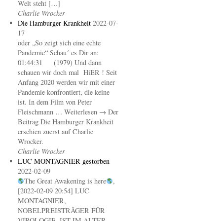
Welt steht […]
Charlie Wrocker
Die Hamburger Krankheit
2022-07-
17
oder „So zeigt sich eine echte
Pandemie“ Schau´ es Dir an:
01:44:31 (1979) Und dann
schauen wir doch mal HiER ! Seit
Anfang 2020 werden wir mit einer
Pandemie konfrontiert, die keine
ist. In dem Film von Peter
Fleischmann … Weiterlesen → Der
Beitrag Die Hamburger Krankheit
erschien zuerst auf Charlie
Wrocker.
Charlie Wrocker
LUC MONTAGNIER gestorben
2022-02-09
The Great Awakening is here
,
[2022-02-09 20:54] LUC
MONTAGNIER,
NOBELPREISTRÄGER FÜR
VIROLOGIE, IST IM ALTER