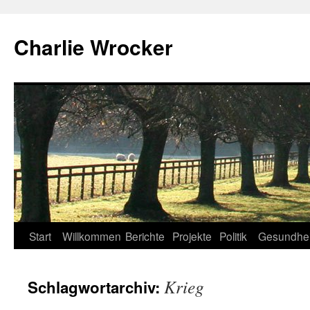
Zum
Inhalt
Charlie Wrocker
springen
Start
Willkommen
Berichte
Projekte
Politik
Gesundhei
Krieg
Schlagwortarchiv: