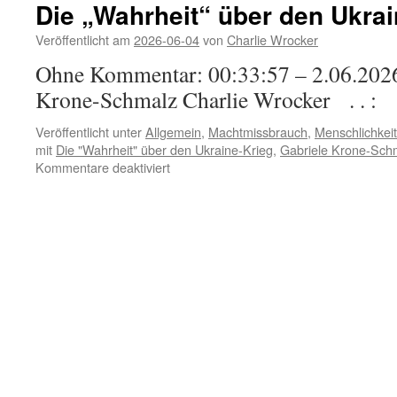
Die „Wahrheit“ über den Ukrai
Veröffentlicht am
2026-06-04
von
Charlie Wrocker
Ohne Kommentar: 00:33:57 – 2.06.2
Krone-Schmalz Charlie Wrocker . . :
Veröffentlicht unter
Allgemein
,
Machtmissbrauch
,
Menschlichkeit
mit
Die "Wahrheit" über den Ukraine-Krieg
,
Gabriele Krone-Sch
für
Kommentare deaktiviert
Die
„Wahrheit“
über
den
Ukraine-
Krieg