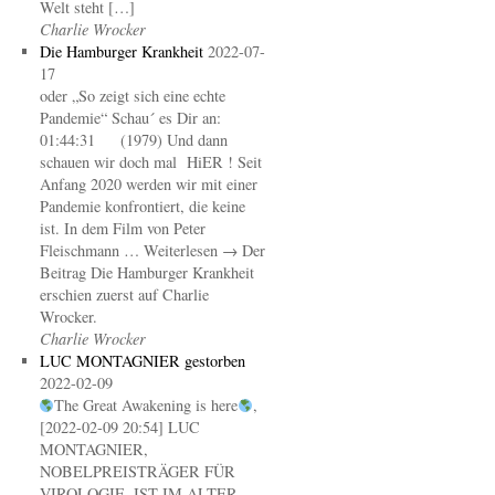
Welt steht […]
Charlie Wrocker
Die Hamburger Krankheit
2022-07-
17
oder „So zeigt sich eine echte
Pandemie“ Schau´ es Dir an:
01:44:31 (1979) Und dann
schauen wir doch mal HiER ! Seit
Anfang 2020 werden wir mit einer
Pandemie konfrontiert, die keine
ist. In dem Film von Peter
Fleischmann … Weiterlesen → Der
Beitrag Die Hamburger Krankheit
erschien zuerst auf Charlie
Wrocker.
Charlie Wrocker
LUC MONTAGNIER gestorben
2022-02-09
The Great Awakening is here
,
[2022-02-09 20:54] LUC
MONTAGNIER,
NOBELPREISTRÄGER FÜR
VIROLOGIE, IST IM ALTER