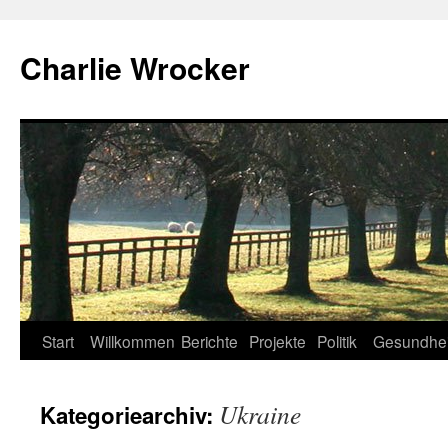
Zum
Inhalt
Charlie Wrocker
springen
Start
Willkommen
Berichte
Projekte
Politik
Gesundhei
Ukraine
Kategoriearchiv: