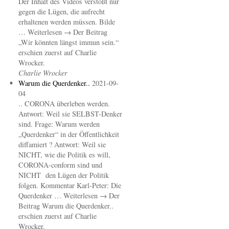
Der Inhalt des Videos verstößt nur
gegen die Lügen, die aufrecht
erhaltenen werden müssen. Bilde
… Weiterlesen → Der Beitrag
„Wir könnten längst immun sein.“
erschien zuerst auf Charlie
Wrocker.
Charlie Wrocker
Warum die Querdenker..
2021-09-
04
.. CORONA überleben werden.
Antwort: Weil sie SELBST-Denker
sind. Frage: Warum werden
„Querdenker“ in der Öffentlichkeit
diffamiert ? Antwort: Weil sie
NICHT, wie die Politik es will,
CORONA-conform sind und
NICHT den Lügen der Politik
folgen. Kommentar Karl-Peter: Die
Querdenker … Weiterlesen → Der
Beitrag Warum die Querdenker..
erschien zuerst auf Charlie
Wrocker.