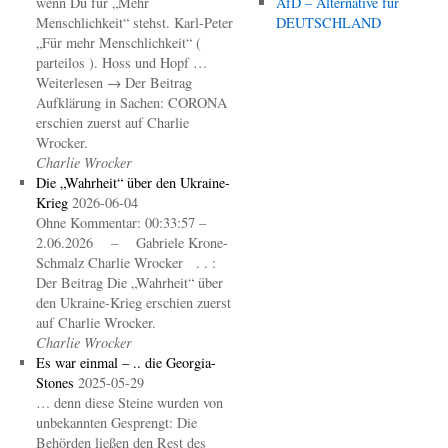
wenn Du für „Mehr
AfD – Alternative für
Menschlichkeit“ stehst. Karl-Peter
DEUTSCHLAND
„Für mehr Menschlichkeit“ (
parteilos ). Hoss und Hopf …
Weiterlesen → Der Beitrag
Aufklärung in Sachen: CORONA
erschien zuerst auf Charlie
Wrocker.
Charlie Wrocker
Die „Wahrheit“ über den Ukraine-
Krieg
2026-06-04
Ohne Kommentar: 00:33:57 –
2.06.2026 – Gabriele Krone-
Schmalz Charlie Wrocker . . :
Der Beitrag Die „Wahrheit“ über
den Ukraine-Krieg erschien zuerst
auf Charlie Wrocker.
Charlie Wrocker
Es war einmal – .. die Georgia-
Stones
2025-05-29
… denn diese Steine wurden von
unbekannten Gesprengt: Die
Behörden ließen den Rest des