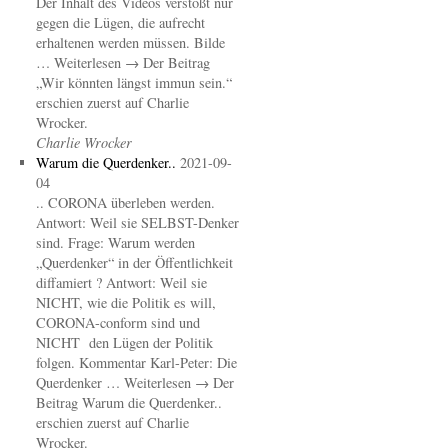
Der Inhalt des Videos verstößt nur
gegen die Lügen, die aufrecht
erhaltenen werden müssen. Bilde
… Weiterlesen → Der Beitrag
„Wir könnten längst immun sein.“
erschien zuerst auf Charlie
Wrocker.
Charlie Wrocker
Warum die Querdenker..
2021-09-
04
.. CORONA überleben werden.
Antwort: Weil sie SELBST-Denker
sind. Frage: Warum werden
„Querdenker“ in der Öffentlichkeit
diffamiert ? Antwort: Weil sie
NICHT, wie die Politik es will,
CORONA-conform sind und
NICHT den Lügen der Politik
folgen. Kommentar Karl-Peter: Die
Querdenker … Weiterlesen → Der
Beitrag Warum die Querdenker..
erschien zuerst auf Charlie
Wrocker.