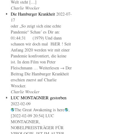
Welt steht […]
Charlie Wrocker
Die Hamburger Krankheit
2022-07-
17
oder „So zeigt sich eine echte
Pandemie“ Schau´ es Dir an:
01:44:31 (1979) Und dann
schauen wir doch mal HiER ! Seit
Anfang 2020 werden wir mit einer
Pandemie konfrontiert, die keine
ist. In dem Film von Peter
Fleischmann … Weiterlesen → Der
Beitrag Die Hamburger Krankheit
erschien zuerst auf Charlie
Wrocker.
Charlie Wrocker
LUC MONTAGNIER gestorben
2022-02-09
The Great Awakening is here
,
[2022-02-09 20:54] LUC
MONTAGNIER,
NOBELPREISTRÄGER FÜR
VIROLOGIE, IST IM ALTER