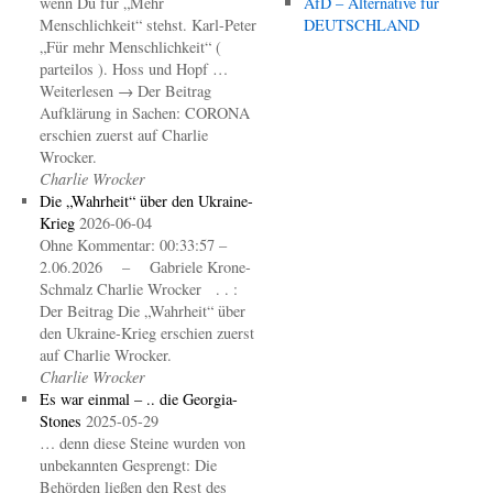
wenn Du für „Mehr
AfD – Alternative für
Menschlichkeit“ stehst. Karl-Peter
DEUTSCHLAND
„Für mehr Menschlichkeit“ (
parteilos ). Hoss und Hopf …
Weiterlesen → Der Beitrag
Aufklärung in Sachen: CORONA
erschien zuerst auf Charlie
Wrocker.
Charlie Wrocker
Die „Wahrheit“ über den Ukraine-
Krieg
2026-06-04
Ohne Kommentar: 00:33:57 –
2.06.2026 – Gabriele Krone-
Schmalz Charlie Wrocker . . :
Der Beitrag Die „Wahrheit“ über
den Ukraine-Krieg erschien zuerst
auf Charlie Wrocker.
Charlie Wrocker
Es war einmal – .. die Georgia-
Stones
2025-05-29
… denn diese Steine wurden von
unbekannten Gesprengt: Die
Behörden ließen den Rest des