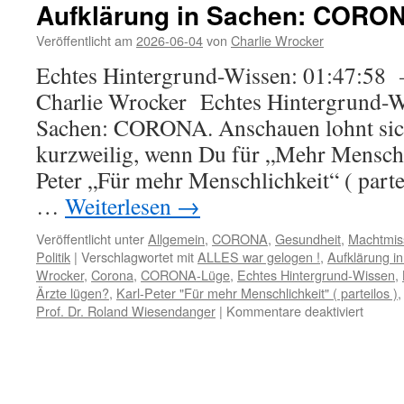
Aufklärung in Sachen: CORO
Veröffentlicht am
2026-06-04
von
Charlie Wrocker
Echtes Hintergrund-Wissen: 01:47:58 
Charlie Wrocker Echtes Hintergrund-W
Sachen: CORONA. Anschauen lohnt sich
kurzweilig, wenn Du für „Mehr Menschli
Peter „Für mehr Menschlichkeit“ ( part
…
Weiterlesen
→
Veröffentlicht unter
Allgemein
,
CORONA
,
Gesundheit
,
Machtmis
Politik
|
Verschlagwortet mit
ALLES war gelogen !
,
Aufklärung 
Wrocker
,
Corona
,
CORONA-Lüge
,
Echtes Hintergrund-Wissen
,
Ärzte lügen?
,
Karl-Peter "Für mehr Menschlichkeit" ( parteilos )
für
Prof. Dr. Roland Wiesendanger
|
Kommentare deaktiviert
Aufklä
in
Sachen
CORO