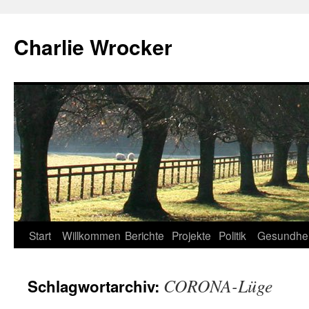
Zum
Inhalt
Charlie Wrocker
springen
Start
Willkommen
Berichte
Projekte
Politik
Gesundhei
CORONA-Lüge
Schlagwortarchiv: